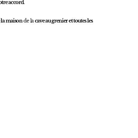
otre accord.
 la maison
de la
cave au grenier et toutes les