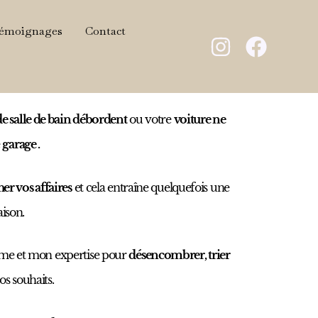
émoignages
Contact
e salle de bain débordent
ou votre
voiture ne
e
garage .
er vos affaires
et cela entraîne quelquefois une
ison.
me et mon expertise pour
désencombrer, trier
s souhaits.