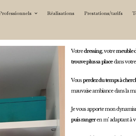
Professionnels
Réalisations
Prestations/tarifs
T
Votre
dressing
, votre
meuble d
trouve plus sa
place
dans votr
Vous
perdez du temps à cherch
mauvaise ambiance dans la ma
Je vous apporte mon dynamis
puis ranger
en m’ adaptant à vo