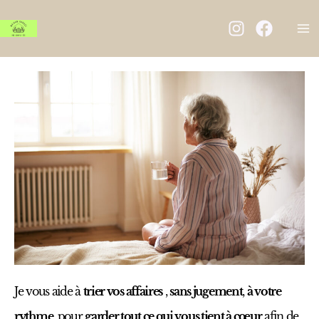
Aller
Ma
au
M
contenu
Je vous aide à
trier vos affaires
,
sans jugement
,
à votre
rythme
, pour
garder tout ce qui vous tient à cœur
afin de