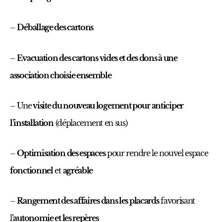
–
Déballage des cartons
–
Evacuation des cartons vides et des dons à une
association choisie ensemble
– Une
visite du nouveau logement pour anticiper
l’installation
(déplacement en sus)
–
Optimisation des espaces
pour rendre le nouvel espace
fonctionnel
et
agréable
–
Rangement des affaires dans les placards
favorisant
l
’autonomie et les repères